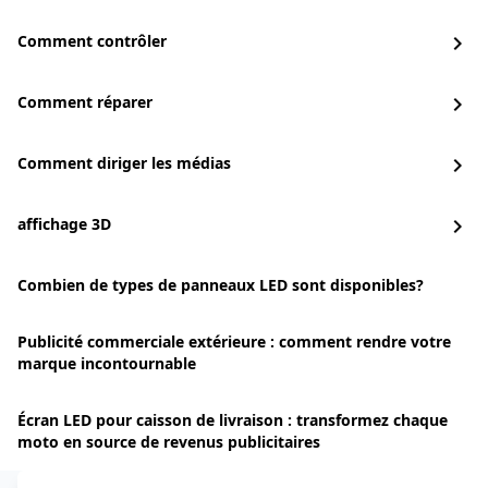
Comment contrôler
chevron_right
Comment réparer
chevron_right
Comment diriger les médias
chevron_right
affichage 3D
chevron_right
Combien de types de panneaux LED sont disponibles?
Publicité commerciale extérieure : comment rendre votre
marque incontournable
Écran LED pour caisson de livraison : transformez chaque
moto en source de revenus publicitaires