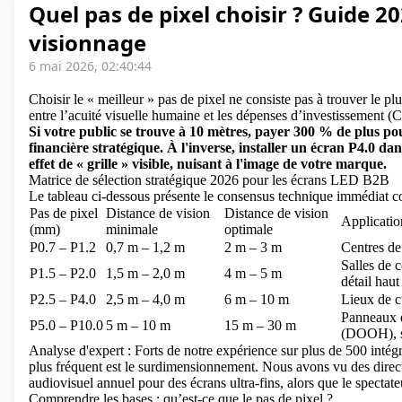
Quel pas de pixel choisir ? Guide 20
visionnage
6 mai 2026, 02:40:44
Choisir le « meilleur » pas de pixel ne consiste pas à trouver le pl
entre l’acuité visuelle humaine et
les dépenses d’investissement (
Si votre public se trouve à 10 mètres, payer 300 % de plus pou
financière stratégique. À l'inverse, installer un écran P4.0 
effet de « grille » visible, nuisant à l'image de votre marque.
Matrice de sélection stratégique 2026 pour les écrans LED B2B
Le tableau ci-dessous présente le consensus technique immédiat 
Pas de pixel
Distance de vision
Distance de vision
Applicatio
(mm)
minimale
optimale
P0.7 – P1.2
0,7 m – 1,2 m
2 m – 3 m
Centres d
Salles de 
P1.5 – P2.0
1,5 m – 2,0 m
4 m – 5 m
détail hau
P2.5 – P4.0
2,5 m – 4,0 m
6 m – 10 m
Lieux de c
Panneaux d
P5.0 – P10.0
5 m – 10 m
15 m – 30 m
(DOOH), st
Analyse d'expert : Forts de notre expérience sur plus de 500 intégr
plus fréquent est le surdimensionnement. Nous avons vu des direc
audiovisuel annuel pour des écrans ultra-fins, alors que le spectat
Comprendre les bases : qu’est-ce que le pas de pixel ?