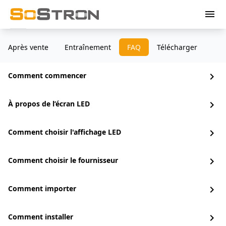
menu
Après vente
Entraînement
FAQ
Télécharger
Comment commencer
chevron_right
À propos de l’écran LED
chevron_right
Comment choisir l'affichage LED
chevron_right
Comment choisir le fournisseur
chevron_right
Comment importer
chevron_right
Comment installer
chevron_right