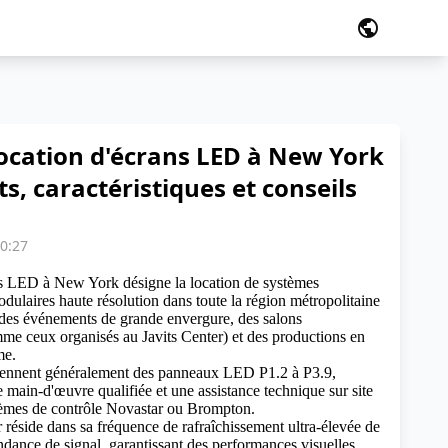
public
location d'écrans LED à New York
ts, caractéristiques et conseils
00:27
ns LED à New York désigne la location de systèmes
ulaires haute résolution dans toute la région métropolitaine
es événements de grande envergure, des salons
me ceux organisés au Javits Center) et des productions en
me.
rennent généralement des panneaux LED P1.2 à P3.9,
ne main-d'œuvre qualifiée et une assistance technique sur site
stèmes de contrôle Novastar ou Brompton.
r réside dans sa fréquence de rafraîchissement ultra-élevée de
dance de signal, garantissant des performances visuelles