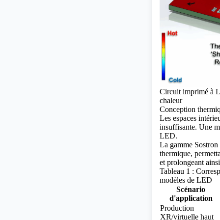
Circuit imprimé à L
chaleur
Conception thermiq
Les espaces intérie
insuffisante. Une m
LED.
La gamme Sostron H
thermique, permetta
et prolongeant ains
Tableau 1 : Corresp
modèles de LED
Scénario
d'application
Production
XR/virtuelle haut