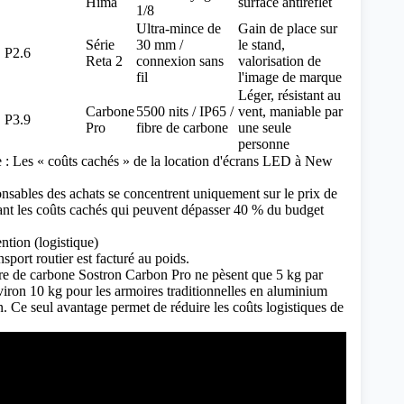
Hima
surface antireflet
1/8
Ultra-mince de
Gain de place sur
Série
30 mm /
le stand,
P2.6
Reta 2
connexion sans
valorisation de
fil
l'image de marque
Léger, résistant au
Carbone
5500 nits / IP65 /
vent, maniable par
P3.9
Pro
fibre de carbone
une seule
personne
 : Les « coûts cachés » de la location d'écrans LED à New
sables des achats se concentrent uniquement sur le prix de
eant les coûts cachés qui peuvent dépasser 40 % du budget
ntion (logistique)
sport routier est facturé au poids.
bre de carbone Sostron Carbon Pro ne pèsent que 5 kg par
iron 10 kg pour les armoires traditionnelles en aluminium
. Ce seul avantage permet de réduire les coûts logistiques de