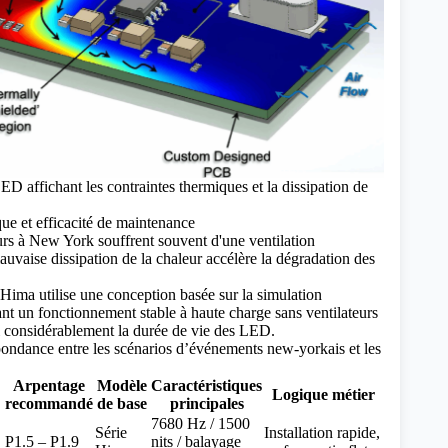
ED affichant les contraintes thermiques et la dissipation de
ue et efficacité de maintenance
urs à New York souffrent souvent d'une ventilation
auvaise dissipation de la chaleur accélère la dégradation des
ima utilise une conception basée sur la simulation
nt un fonctionnement stable à haute charge sans ventilateurs
i considérablement la durée de vie des LED.
ondance entre les scénarios d’événements new-yorkais et les
Arpentage
Modèle
Caractéristiques
Logique métier
recommandé
de base
principales
7680 Hz / 1500
Série
Installation rapide,
P1.5 – P1.9
nits / balayage