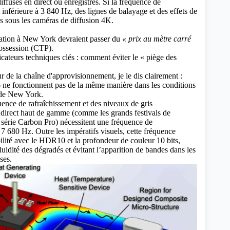
ffusés en direct ou enregistrés. Si la fréquence de
 inférieure à 3 840 Hz, des lignes de balayage et des effets de
es sous les caméras de diffusion 4K.
cation à New York devraient passer du
« prix au mètre carré
possession (CTP).
icateurs techniques clés : comment éviter le « piège des
r de la chaîne d'approvisionnement, je le dis clairement :
6 ne fonctionnent pas de la même manière dans les conditions
 de New York.
uence de rafraîchissement et des niveaux de gris
 direct haut de gamme (comme les grands festivals de
a série Carbon Pro) nécessitent une fréquence de
 7 680 Hz. Outre les impératifs visuels, cette fréquence
bilité avec le HDR10 et la profondeur de couleur 10 bits,
fluidité des dégradés et évitant l’apparition de bandes dans les
ses.