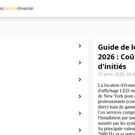
es
Service
Environ
Guide de 
chevron_right
2026 : Coû
chevron_right
d'initiés
12 janv. 2026, 03:
chevron_right
La location d'écra
d'affichage LED mod
chevron_right
de New York pour d
professionnels (com
direct haut de gam
chevron_right
Ces services comp
l'installation par u
assurée par les sy
Sa principale valeu
chevron_right
7680 Hz et sa redon