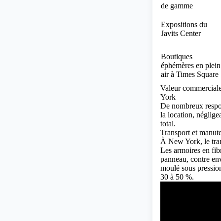
de gamme
Expositions du
Javits Center
Boutiques
éphémères en plein
air à Times Square
Valeur commerciale
York
De nombreux respon
la location, néglig
total.
Transport et manute
À New York, le tran
Les armoires en fi
panneau, contre env
moulé sous pression
30 à 50 %.