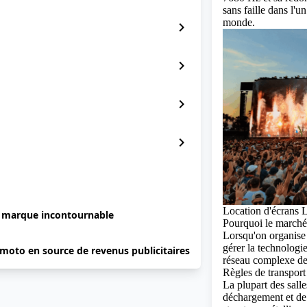
sans faille dans l'
monde.
chevron_right
chevron_right
chevron_right
chevron_right
Location d'écrans 
e marque incontournable
Pourquoi le marché
Lorsqu'on organise
gérer la technologi
 moto en source de revenus publicitaires
réseau complexe de 
Règles de transport
La plupart des sall
déchargement et de