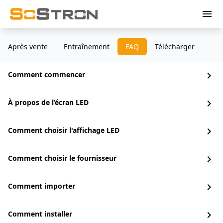
menu
Après vente
Entraînement
FAQ
Télécharger
Comment commencer
chevron_right
À propos de l’écran LED
chevron_right
Comment choisir l'affichage LED
chevron_right
Comment choisir le fournisseur
chevron_right
Comment importer
chevron_right
Comment installer
chevron_right