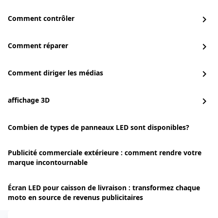
Comment contrôler
chevron_right
Comment réparer
chevron_right
Comment diriger les médias
chevron_right
affichage 3D
chevron_right
Combien de types de panneaux LED sont disponibles?
Publicité commerciale extérieure : comment rendre votre
marque incontournable
Écran LED pour caisson de livraison : transformez chaque
moto en source de revenus publicitaires