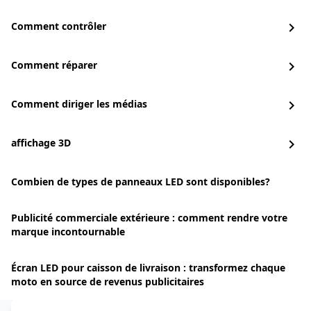
Comment contrôler
chevron_right
Comment réparer
chevron_right
Comment diriger les médias
chevron_right
affichage 3D
chevron_right
Combien de types de panneaux LED sont disponibles?
Publicité commerciale extérieure : comment rendre votre
marque incontournable
Écran LED pour caisson de livraison : transformez chaque
moto en source de revenus publicitaires