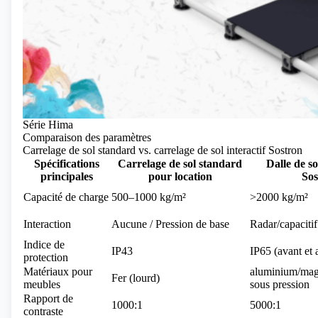
Série Hima
Comparaison des paramètres
Carrelage de sol standard vs.
carrelage de sol interactif Sostron
Spécifications
Carrelage de sol standard
Dalle de so
principales
pour location
Sos
Capacité de charge
500–1000 kg/m²
>2000 kg/m²
Interaction
Aucune / Pression de base
Radar/capacitif
Indice de
IP43
IP65 (avant et a
protection
Matériaux pour
aluminium/ma
Fer (lourd)
meubles
sous pression
Rapport de
1000:1
5000:1
contraste