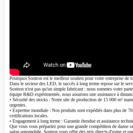
Pourquoi Sostron est le meilleur soutien pour votre entreprise de l
Dans le secteur des LED, le succès à long terme repose sur le servi
Sostron n'est pas qu'un simple fabricant : nous sommes votre part
équipe R&D expérimentée, nous assurons une assistance à distance
• Sécurité des stocks : Notre site de production de 15 000 m² mai
urgentes.
• Expertise mondiale : Nos produits sont expédiés dans plus de 
certifications locales.
• Engagement à long terme : Garantie étendue et assistance techni
Que vous vous prépariez pour une grande compétition de danse ou
salon automobile, Sostron vous offre des prix directs d'usine et un