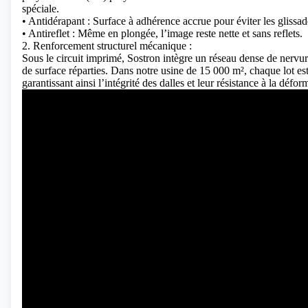
spéciale.
• Antidérapant : Surface à adhérence accrue pour éviter les glissade
• Antireflet : Même en plongée, l’image reste nette et sans reflets.
2. Renforcement structurel mécanique :
Sous le circuit imprimé, Sostron intègre un réseau dense de nervure
de surface réparties. Dans notre usine de 15 000 m², chaque lot es
garantissant ainsi l’intégrité des dalles et leur résistance à la dé