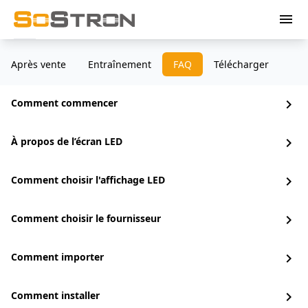
menu
Après vente
Entraînement
FAQ
Télécharger
Comment commencer
chevron_right
À propos de l’écran LED
chevron_right
Comment choisir l'affichage LED
chevron_right
Comment choisir le fournisseur
chevron_right
Comment importer
chevron_right
Comment installer
chevron_right