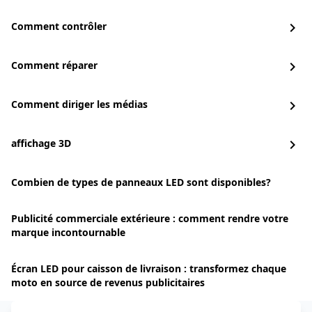
Comment contrôler
chevron_right
Comment réparer
chevron_right
Comment diriger les médias
chevron_right
affichage 3D
chevron_right
Combien de types de panneaux LED sont disponibles?
Publicité commerciale extérieure : comment rendre votre
marque incontournable
Écran LED pour caisson de livraison : transformez chaque
moto en source de revenus publicitaires