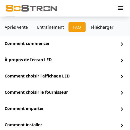
menu
Après vente
Entraînement
FAQ
Télécharger
Comment commencer
chevron_right
À propos de l’écran LED
chevron_right
Comment choisir l'affichage LED
chevron_right
Comment choisir le fournisseur
chevron_right
Comment importer
chevron_right
Comment installer
chevron_right