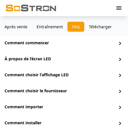
menu
Après vente
Entraînement
FAQ
Télécharger
Comment commencer
chevron_right
À propos de l’écran LED
chevron_right
Comment choisir l'affichage LED
chevron_right
Comment choisir le fournisseur
chevron_right
Comment importer
chevron_right
Comment installer
chevron_right