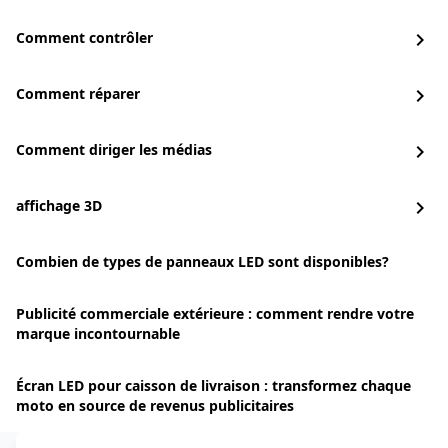
Comment contrôler
chevron_right
Comment réparer
chevron_right
Comment diriger les médias
chevron_right
affichage 3D
chevron_right
Combien de types de panneaux LED sont disponibles?
Publicité commerciale extérieure : comment rendre votre
marque incontournable
Écran LED pour caisson de livraison : transformez chaque
moto en source de revenus publicitaires