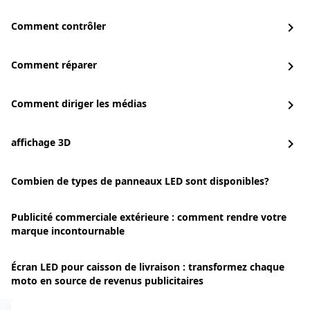
Comment contrôler
chevron_right
Comment réparer
chevron_right
Comment diriger les médias
chevron_right
affichage 3D
chevron_right
Combien de types de panneaux LED sont disponibles?
Publicité commerciale extérieure : comment rendre votre
marque incontournable
Écran LED pour caisson de livraison : transformez chaque
moto en source de revenus publicitaires