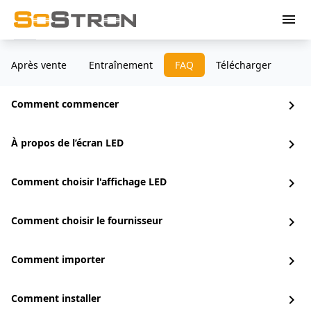
menu
Après vente
Entraînement
FAQ
Télécharger
Comment commencer
chevron_right
À propos de l’écran LED
chevron_right
Comment choisir l'affichage LED
chevron_right
Comment choisir le fournisseur
chevron_right
Comment importer
chevron_right
Comment installer
chevron_right