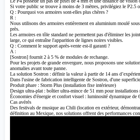
Le P4 possède un pas de pixel de 4 mm et une distance de vision 
Si votre public se trouve à moins de 3 mètres, privilégiez le P2.5
Q : Pourquoi vos armoires sont-elles plus chères ?
R :
Nous utilisons des armoires entièrement en aluminium moulé sous 
près.
Les armoires en tôle standard ne permettent pas d'éliminer les join
large, ce qui entraîne l'apparition de lignes noires visibles.
Q : Comment le support après-vente est-il garanti ?
A :
[Sostron] fournit 2 à 5 % de modules de rechange.
Pour les projets de grande envergure, nous proposons une solution
anomalies avant toute panne.
La solution Sostron : définir la valeur à partir de 14 ans d’expérien
Dans l'usine de fabrication intelligente de Sostron, d'une superfic
Produit phare : Storm Plus (installation fixe intérieure)
Design ultra-plat : boîtier ultra-mince de 51 mm pour installations
Économies d'énergie et confort visuel : luminosité dynamique de 6
Cas avérés
Des festivals de musique au Chili (location en extérieur, démontrant
définition au Mexique, nos solutions offrent des performances cons