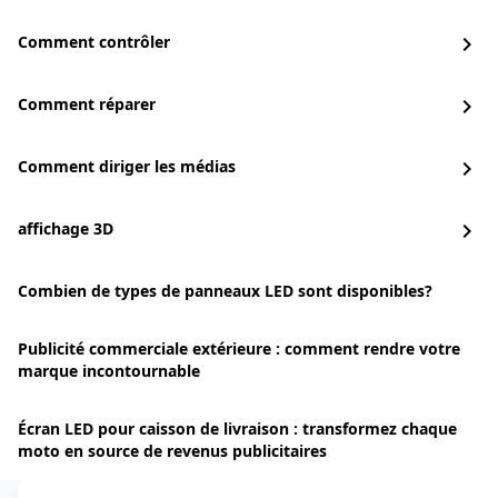
Comment contrôler
chevron_right
Comment réparer
chevron_right
Comment diriger les médias
chevron_right
affichage 3D
chevron_right
Combien de types de panneaux LED sont disponibles?
Publicité commerciale extérieure : comment rendre votre
marque incontournable
Écran LED pour caisson de livraison : transformez chaque
moto en source de revenus publicitaires