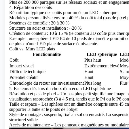
Plus de 200 000 partages sur les réseaux sociaux et un engagement b
4. Répartition des coûts
Répartition typique des coûts pour un écran LED sphérique :
Modules personnalisés : environ 40 % du coût total (pas de pixel pl
Systèmes de contrôle : 20 à 30 %
Structure en acier et installation : ~20 %
Création de contenu : 10 à 15 % (le contenu 3D coûte plus cher qu
Exemple : une sphère LED P4 de 10 pieds de diamètre pourrait coû
de plus qu'une LED plate de surface équivalente.
Coût vs. Murs LED plats
Fonctionnalité
LED sphérique
LED 
Coût
Plus haut
Mod
Impact visuel
Extrêmement élevé
Moy
Difficulté technique
Haut
Stan
Potentiel créatif
Haut
Moy
Chronologie du retour sur investissement
Plus long
Plus 
5. Facteurs clés lors du choix d'un écran LED sphérique
Résolution et pas de pixel – Un pas plus petit signifie une image p
visualisation rapprochée (3 à 4,5 m), tandis que le P4 ou le P6 co
Taille et espace – Les sphères ont un diamètre compris entre 45 cm
supporter la taille
et
le poids de l'objet.
Style de montage : suspendu, fixé au sol ou encastré. La suspensio
structurel solide.
Accès de maintenance – Les panneaux magnétiques ou modulaires r