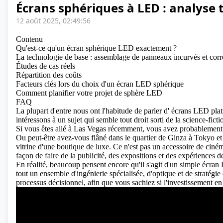
Écrans sphériques à LED : analyse 
12 août 2025, 02:49:56
Contenu
Qu'est-ce qu'un écran sphérique LED exactement ?
La technologie de base : assemblage de panneaux incurvés et corr
Études de cas réels
Répartition des coûts
Facteurs clés lors du choix d'un écran LED sphérique
Comment planifier votre projet de sphère LED
FAQ
La plupart d'entre nous ont l'habitude de parler d'
écrans LED
plat
intéressons à un sujet qui semble tout droit sorti de la science-fict
Si vous êtes allé à Las Vegas récemment, vous avez probablement
Ou peut-être avez-vous flâné dans le quartier de Ginza à Tokyo e
vitrine d'une boutique de luxe. Ce n'est pas un accessoire de cin
façon de faire de la publicité, des expositions et des expériences
En réalité, beaucoup pensent encore qu'il s'agit d'un simple écran
tout un ensemble d'ingénierie spécialisée, d'optique et de stratégi
processus décisionnel, afin que vous sachiez si l'investissement en