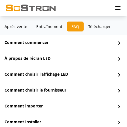
menu
Après vente
Entraînement
FAQ
Télécharger
Comment commencer
chevron_right
À propos de l’écran LED
chevron_right
Comment choisir l'affichage LED
chevron_right
Comment choisir le fournisseur
chevron_right
Comment importer
chevron_right
Comment installer
chevron_right