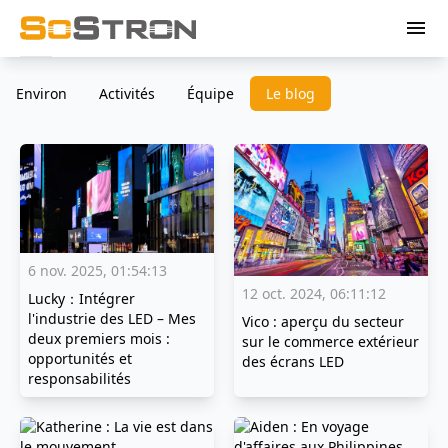
menu
Environ
Activités
Équipe
Le blog
6 nov. 2025, 01:54:13
12 oct. 2024, 06:11:12
Lucky：Intégrer
l'industrie des LED – Mes
Vico : aperçu du secteur
deux premiers mois :
sur le commerce extérieur
opportunités et
des écrans LED
responsabilités