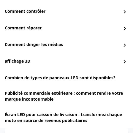
Comment contrôler
chevron_right
Comment réparer
chevron_right
Comment diriger les médias
chevron_right
affichage 3D
chevron_right
Combien de types de panneaux LED sont disponibles?
Publicité commerciale extérieure : comment rendre votre
marque incontournable
Écran LED pour caisson de livraison : transformez chaque
moto en source de revenus publicitaires