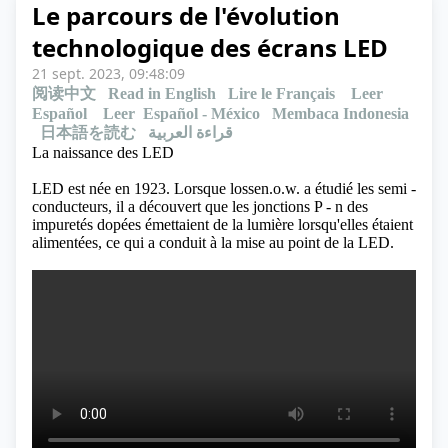
Le parcours de l'évolution
technologique des écrans LED
21 sept. 2023, 09:48:09
阅读中文
Read in English
Lire le Français
Leer
Español
Leer Español - México
Membaca Indonesia
日本語を読む
قراءة العربية
La naissance des LED
LED est née en 1923. Lorsque lossen.o.w. a étudié les
semi -
conducteurs
, il a découvert que les jonctions P - n des
impuretés dopées émettaient de la lumière lorsqu'elles étaient
alimentées, ce qui a conduit à la mise au point de la LED.