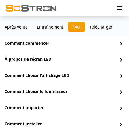
menu
Après vente
Entraînement
FAQ
Télécharger
Comment commencer
chevron_right
À propos de l’écran LED
chevron_right
Comment choisir l'affichage LED
chevron_right
Comment choisir le fournisseur
chevron_right
Comment importer
chevron_right
Comment installer
chevron_right