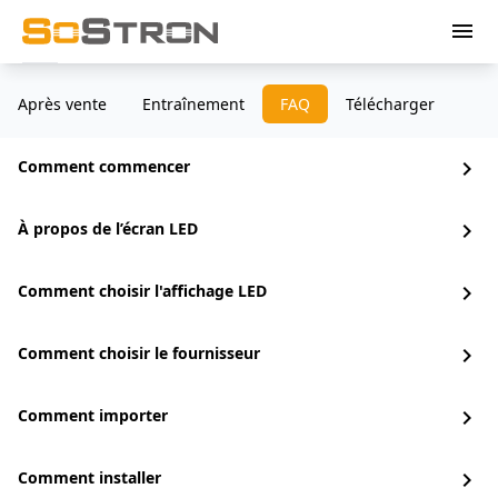
menu
Après vente
Entraînement
FAQ
Télécharger
Comment commencer
chevron_right
À propos de l’écran LED
chevron_right
Comment choisir l'affichage LED
chevron_right
Comment choisir le fournisseur
chevron_right
Comment importer
chevron_right
Comment installer
chevron_right