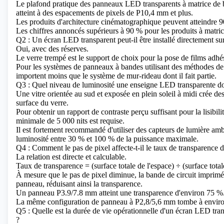
Le plafond pratique des panneaux LED transparents à matrice de
atteint à des espacements de pixels de P10,4 mm et plus.
Les produits d'architecture cinématographique peuvent atteindre 9
Les chiffres annoncés supérieurs à 90 % pour les produits à matrice
Q2 : Un écran LED transparent peut-il être installé directement sur
Oui, avec des réserves.
Le verre trempé est le support de choix pour la pose de films adhés
Pour les systèmes de panneaux à bandes utilisant des méthodes de m
importent moins que le système de mur-rideau dont il fait partie.
Q3 : Quel niveau de luminosité une enseigne LED transparente doit-
Une vitre orientée au sud et exposée en plein soleil à midi crée d
surface du verre.
Pour obtenir un rapport de contraste perçu suffisant pour la lisibi
minimale de 5 000 nits est requise.
Il est fortement recommandé d'utiliser des capteurs de lumière 
luminosité entre 30 % et 100 % de la puissance maximale.
Q4 : Comment le pas de pixel affecte-t-il le taux de transparence 
La relation est directe et calculable.
Taux de transparence = (surface totale de l'espace) ÷ (surface tota
À mesure que le pas de pixel diminue, la bande de circuit imprimé
panneau, réduisant ainsi la transparence.
Un panneau P3.9/7.8 mm atteint une transparence d'environ 75 %
La même configuration de panneau à P2,8/5,6 mm tombe à envir
Q5 : Quelle est la durée de vie opérationnelle d'un écran LED tra
?