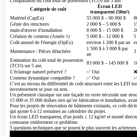
Comparaison du coût total de possession (TCO) sur 5 ans
Écran LED
Catégorie de coût
transparent (50m²)
Matériel (CapEx)
55 000 $ – 90 000 $
8
Génie des structures
2 000 $ – 5 000 $
1
main-d'œuvre d'installation
8 000 $ – 15 000 $
2
Création de contenu (Année 1)
5 000 $ – 12 000 $
5
Coût annuel de l'énergie (OpEx)
environ 1 200 $ par an
e
1 500 $ à 3 000 $ par
Maintenance / Pièces détachées
3
an
Estimation du coût total de possession
83 000 $ – 145 000 $
1
(TCO) sur 5 ans
L'éclairage naturel préservé ?
✅ Oui
❌
Contenu dynamique compatible ?
✅ Oui
✅
C’est au niveau du différentiel de coût structurel entre les LED tra
investissement se joue ou non.
Un présentoir classique sur une façade en verre nécessite une struc
15 000 et 35 000 dollars rien qu’en fabrication et installation, a
Pour les projets de rénovation de bâtiments existants, ce coût dé
qui ajoute 6 à 12 semaines au calendrier du projet.
Un écran LED transparent, d'un poids ≤ 12 kg/m² et monté directem
contourne entièrement ce problème.
5 questions techniques que se posent le plus souvent les acheteu