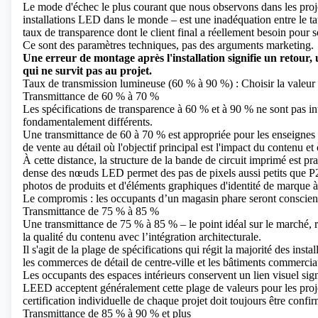
Le mode d'échec le plus courant que nous observons dans les proje
installations LED dans le monde – est une inadéquation entre le t
taux de transparence dont le client final a réellement besoin pour 
Ce sont des paramètres techniques, pas des arguments marketing.
Une erreur de montage après l'installation signifie un retour, 
qui ne survit pas au projet.
Taux de transmission lumineuse (60 % à 90 %) : Choisir la valeur a
Transmittance de 60 % à 70 %
Les spécifications de transparence à 60 % et à 90 % ne sont pas int
fondamentalement différents.
Une transmittance de 60 à 70 % est appropriée pour les enseignes
de vente au détail où l'objectif principal est l'impact du contenu et
À cette distance, la structure de la bande de circuit imprimé est p
dense des nœuds LED permet des pas de pixels aussi petits que P2,8,
photos de produits et d'éléments graphiques d'identité de marque à
Le compromis : les occupants d’un magasin phare seront conscients
Transmittance de 75 % à 85 %
Une transmittance de 75 % à 85 % – le point idéal sur le marché, 
la qualité du contenu avec l’intégration architecturale.
Il s'agit de la plage de spécifications qui régit la majorité des in
les commerces de détail de centre-ville et les bâtiments commercia
Les occupants des espaces intérieurs conservent un lien visuel sign
LEED acceptent généralement cette plage de valeurs pour les projets
certification individuelle de chaque projet doit toujours être con
Transmittance de 85 % à 90 % et plus