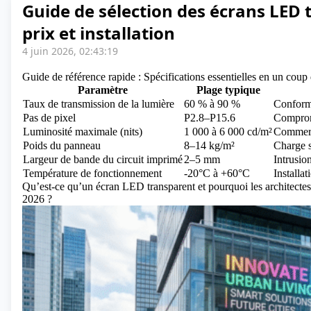
Guide de sélection des écrans LED t
prix et installation
4 juin 2026, 02:43:19
Guide de référence rapide : Spécifications essentielles en un coup
Paramètre
Plage typique
Taux de transmission de la lumière
60 % à 90 %
Conformi
Pas de pixel
P2.8–P15.6
Compromi
Luminosité maximale (nits)
1 000 à 6 000 cd/m²
Commerce
Poids du panneau
8–14 kg/m²
Charge s
Largeur de bande du circuit imprimé
2–5 mm
Intrusion
Température de fonctionnement
-20°C à +60°C
Installat
Qu’est-ce qu’un écran LED transparent et pourquoi les architectes,
2026 ?