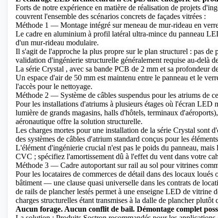
Forts de notre expérience en matière de réalisation de projets d'ing
couvrent l'ensemble des scénarios concrets de façades vitrées :
Méthode 1 — Montage intégré sur meneau de mur-rideau en verr
Le cadre en aluminium à profil latéral ultra-mince du panneau LED
d'un mur-rideau modulaire.
Il s'agit de l'approche la plus propre sur le plan structurel : pas d
validation d'ingénierie structurelle généralement requise au-delà 
La
série Crystal
, avec sa bande PCB de 2 mm et sa profondeur de 
Un espace d'air de 50 mm est maintenu entre le panneau et le verre
l'accès pour le nettoyage.
Méthode 2 — Système de câbles suspendus pour les atriums de c
Pour les installations d'atriums à plusieurs étages où l'écran LED m
lumière de grands magasins, halls d'hôtels, terminaux d'aéroports), 
aéronautique offre la solution structurelle.
Les charges mortes pour une installation de la série Crystal sont d
des systèmes de câbles d'atrium standard conçus pour les éléments 
L'élément d'ingénierie crucial n'est pas le poids du panneau, mais
CVC ; spécifiez l'amortissement dû à l'effet du vent dans votre cah
Méthode 3 — Cadre autoportant sur rail au sol pour vitrines comm
Pour les locataires de commerces de détail dans des locaux loués où 
bâtiment — une clause quasi universelle dans les contrats de lo
de rails de plancher lestés permet à une enseigne LED de vitrine d
charges structurelles étant transmises à la dalle de plancher plutôt 
Aucun forage. Aucun conflit de bail. Démontage complet possib
La solution : Produits Sostron recommandés pour les applications 