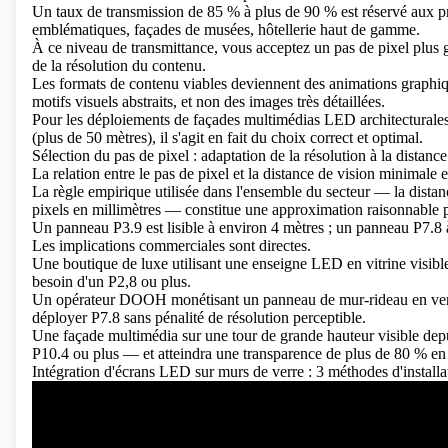
Un taux de transmission de 85 % à plus de 90 % est réservé aux proj
emblématiques, façades de musées, hôtellerie haut de gamme.
À ce niveau de transmittance, vous acceptez un pas de pixel plus g
de la résolution du contenu.
Les formats de contenu viables deviennent des animations graphiqu
motifs visuels abstraits, et non des images très détaillées.
Pour les déploiements de façades multimédias LED architecturales
(plus de 50 mètres), il s'agit en fait du choix correct et optimal.
Sélection du pas de pixel : adaptation de la résolution à la distance
La relation entre le pas de pixel et la distance de vision minimale e
La règle empirique utilisée dans l'ensemble du secteur — la distan
pixels en millimètres — constitue une approximation raisonnable 
Un
panneau P3.9
est lisible à environ 4 mètres ; un panneau P7.8 
Les implications commerciales sont directes.
Une boutique de luxe utilisant une enseigne LED en vitrine visible 
besoin d'un P2,8 ou plus.
Un opérateur DOOH monétisant un panneau de mur-rideau en verre
déployer P7.8 sans pénalité de résolution perceptible.
Une façade multimédia sur une tour de grande hauteur visible depui
P10.4 ou plus — et atteindra une transparence de plus de 80 % en r
Intégration d'écrans LED sur murs de verre : 3 méthodes d'installa