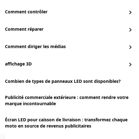
Comment contrôler
chevron_right
Comment réparer
chevron_right
Comment diriger les médias
chevron_right
affichage 3D
chevron_right
Combien de types de panneaux LED sont disponibles?
Publicité commerciale extérieure : comment rendre votre
marque incontournable
Écran LED pour caisson de livraison : transformez chaque
moto en source de revenus publicitaires