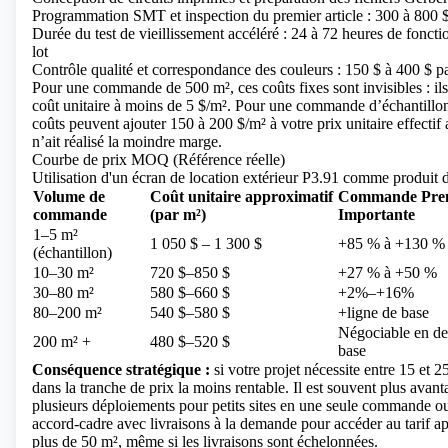
Programmation SMT et inspection du premier article : 300 à 800 $
Durée du test de vieillissement accéléré : 24 à 72 heures de fonct
lot
Contrôle qualité et correspondance des couleurs : 150 $ à 400 $ pa
Pour une commande de 500 m², ces coûts fixes sont invisibles : ils
coût unitaire à moins de 5 $/m². Pour une commande d’échantill
coûts peuvent ajouter 150 à 200 $/m² à votre prix unitaire effecti
n’ait réalisé la moindre marge.
Courbe de prix MOQ (Référence réelle)
Utilisation d'un écran de location extérieur P3.91 comme produit d
Volume de
Coût unitaire approximatif
Commande Pre
commande
(par m²)
Importante
1–5 m²
1 050 $ – 1 300 $
+85 % à +130 %
(échantillon)
10–30 m²
720 $–850 $
+27 % à +50 %
30–80 m²
580 $–660 $
+2%–+16%
80–200 m²
540 $–580 $
+ligne de base
Négociable en de
200 m² +
480 $–520 $
base
Conséquence stratégique :
si votre projet nécessite entre 15 et 
dans la tranche de prix la moins rentable. Il est souvent plus ava
plusieurs déploiements pour petits sites en une seule commande o
accord-cadre avec livraisons à la demande pour accéder au tarif ap
plus de 50 m², même si les livraisons sont échelonnées.