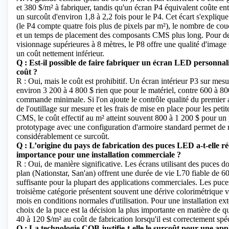
et 380 $/m² à fabriquer, tandis qu'un écran P4 équivalent coûte ent
un surcoût d'environ 1,8 à 2,2 fois pour le P4. Cet écart s'expliqu
(le P4 compte quatre fois plus de pixels par m²), le nombre de co
et un temps de placement des composants CMS plus long. Pour de
visionnage supérieures à 8 mètres, le P8 offre une qualité d'image
un coût nettement inférieur.
Q : Est-il possible de faire fabriquer un écran LED personnalis
coût ?
R : Oui, mais le coût est prohibitif. Un écran intérieur P3 sur mes
environ 3 200 à 4 800 $ rien que pour le matériel, contre 600 à 8
commande minimale. Si l'on ajoute le contrôle qualité du premier a
de l'outillage sur mesure et les frais de mise en place pour les pet
CMS, le coût effectif au m² atteint souvent 800 à 1 200 $ pour un
prototypage avec une configuration d'armoire standard permet de 
considérablement ce surcoût.
Q : L’origine du pays de fabrication des puces LED a-t-elle r
importance pour une installation commerciale ?
R : Oui, de manière significative. Les écrans utilisant des puces 
plan (Nationstar, San'an) offrent une durée de vie L70 fiable de 6
suffisante pour la plupart des applications commerciales. Les puc
troisième catégorie présentent souvent une dérive colorimétrique v
mois en conditions normales d'utilisation. Pour une installation ext
choix de la puce est la décision la plus importante en matière de qua
40 à 120 $/m² au coût de fabrication lorsqu'il est correctement spéc
Q : La technologie COB justifie-t-elle le surcoût pour une appl