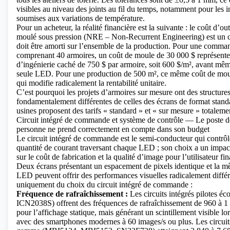
visibles au niveau des joints au fil du temps, notamment pour les in
soumises aux variations de température.
Pour un acheteur, la réalité financière est la suivante : le coût d’o
moulé sous pression (NRE – Non-Recurrent Engineering) est un c
doit être amorti sur l’ensemble de la production. Pour une comma
comprenant 40 armoires, un coût de moule de 30 000 $ représente
d’ingénierie caché de 750 $ par armoire, soit 600 $/m², avant même
seule LED. Pour une production de 500 m², ce même coût de mou
qui modifie radicalement la rentabilité unitaire.
C’est pourquoi les projets d’armoires sur mesure ont des structure
fondamentalement différentes de celles des écrans de format standa
usines proposent des tarifs « standard » et « sur mesure » totalemen
Circuit intégré de commande et système de contrôle — Le poste de
personne ne prend correctement en compte dans son budget
Le circuit intégré de commande est le semi-conducteur qui contrôl
quantité de courant traversant chaque LED ; son choix a un impact
sur le coût de fabrication et la qualité d’image pour l’utilisateur fin
Deux écrans présentant un espacement de pixels identique et la 
LED peuvent offrir des performances visuelles radicalement différ
uniquement du choix du circuit intégré de commande :
Fréquence de rafraîchissement :
Les circuits intégrés pilotes 
ICN2038S) offrent des fréquences de rafraîchissement de 960 à 1
pour l’affichage statique, mais générant un scintillement visible lor
avec des smartphones modernes à 60 images/s ou plus. Les circuits