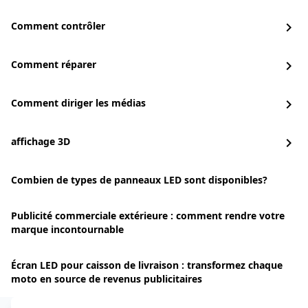
Comment contrôler
chevron_right
Comment réparer
chevron_right
Comment diriger les médias
chevron_right
affichage 3D
chevron_right
Combien de types de panneaux LED sont disponibles?
Publicité commerciale extérieure : comment rendre votre
marque incontournable
Écran LED pour caisson de livraison : transformez chaque
moto en source de revenus publicitaires