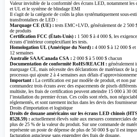
Valeur invisible de la conformité des écrans LED, notamment les 
et UL et le système de blindage EMI
Il s'agit de la catégorie de coûts la plus systématiquement sous-est
transfrontaliers de LED :
Marquage CE (UE) :
tests EMC+LVD, généralement de 2 500 $ 
de produits
Certification FCC (États-Unis) :
1 500 $ à 4 000 $, les exigence
écrans d’intérieur complexifiant les tests.
Homologation UL (Amérique du Nord) :
4 000 $ à 12 000 $ et 
12 semaines
Australie SAA/Canada CSA :
2 000 $ à 5 000 $ chacun
Documentation de conformité RoHS/REACH :
généralement i
marquage CE, mais nécessite des déclarations de matériaux de la p
processus qui ajoute 2 à 4 semaines aux délais d’approvisionneme
Important :
La certification est par modèle de produit, et non p
commandez trois écrans avec des espacements de pixels différents
multisite, les frais de certification peuvent atteindre 15 000 à 30
l’installation du premier écran. Ces coûts sont réels, non négociab
réglementés, et sont rarement inclus dans les devis des fournisseur
Droits d'importation et logistique
Droits de douane américains sur les écrans LED chinois (HT
8528.59) :
actuellement élevés suite aux mesures commerciales de 
plus de 25 % de la valeur du produit. Sur une commande de matéri
représente un poste de dépense de plus de 50 000 $ qu’il est impos
facturation astucieuse sans engendrer des frais de douane.