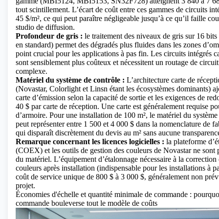
gamme (MBI5124, MBI5153, SN32F728) atteignent 3 840 à 7 680
tout scintillement. L’écart de coût entre ces gammes de circuits int
45 $/m², ce qui peut paraître négligeable jusqu’à ce qu’il faille c
studio de diffusion.
Profondeur de gris :
le traitement des niveaux de gris sur 16 bits
en standard) permet des dégradés plus fluides dans les zones d’om
point crucial pour les applications à pas fin. Les circuits intégrés 
sont sensiblement plus coûteux et nécessitent un routage de circui
complexe.
Matériel du système de contrôle :
L’architecture carte de récept
(Novastar, Colorlight et Linsn étant les écosystèmes dominants) a
carte d’émission selon la capacité de sortie et les exigences de re
40 $ par carte de réception. Une carte est généralement requise p
d’armoire. Pour une installation de 100 m², le matériel du système 
peut représenter entre 1 500 et 4 000 $ dans la nomenclature de fa
qui disparaît discrètement du devis au m² sans aucune transparenc
Remarque concernant les licences logicielles :
la plateforme d’
(COEX) et les outils de gestion des couleurs de Novastar ne sont p
du matériel. L’équipement d’étalonnage nécessaire à la correction 
couleurs après installation (indispensable pour les installations à p
coût de service unique de 800 $ à 3 000 $, généralement non prév
projet.
Économies d'échelle et quantité minimale de commande : pourquoi 
commande bouleverse tout le modèle de coûts