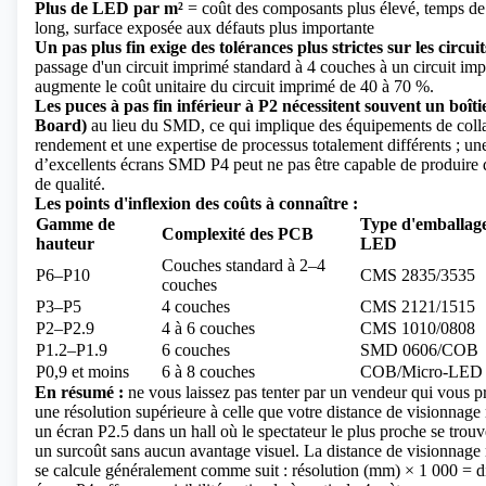
Plus de LED par m²
= coût des composants plus élevé, temps d
long, surface exposée aux défauts plus importante
Un pas plus fin exige des tolérances plus strictes sur les circu
passage d'un circuit imprimé standard à 4 couches à un circuit im
augmente le coût unitaire du circuit imprimé de 40 à 70 %.
Les puces à pas fin inférieur à P2 nécessitent souvent un boî
Board)
au lieu du SMD, ce qui implique des équipements de coll
rendement et une expertise de processus totalement différents ; un
d’excellents écrans SMD P4 peut ne pas être capable de produir
de qualité.
Les points d'inflexion des coûts à connaître :
Gamme de
Type d'emballag
Complexité des PCB
hauteur
LED
Couches standard à 2–4
P6–P10
CMS 2835/3535
couches
P3–P5
4 couches
CMS 2121/1515
P2–P2.9
4 à 6 couches
CMS 1010/0808
P1.2–P1.9
6 couches
SMD 0606/COB
P0,9 et moins
6 à 8 couches
COB/Micro-LED
En résumé :
ne vous laissez pas tenter par un vendeur qui vous 
une résolution supérieure à celle que votre distance de visionnage ré
un écran P2.5 dans un hall où le spectateur le plus proche se trouv
un surcoût sans aucun avantage visuel. La distance de visionnage
se calcule généralement comme suit : résolution (mm) × 1 000 = 