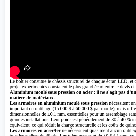
Le boîtier constitue le châssis structurel de chaque écran LED, et c
projet expérimentés constatent le plus grand écart entre le devis et l
Aluminium moulé sous pression ou acier : il ne s’agit pas d’u
matière de matériaux.
Les armoires en aluminium moulé sous pression
nécessitent un 
important en outillage (15 000 $ à 60 000 $ par moule), mais offre
dimensionnelles de ±0,1 mm, essentielles pour un assemblage sans
grandes installations. Leur poids est généralement de 30 à 40 % infé
équivalent, ce qui réduit la charge structurelle et les coûts de quinca
Les armoires en acier/fer
ne nécessitent quasiment aucun outillag
tous les ateliers de tôlerie. Les tolérances sont de ±0,5 à 1 mm, ce