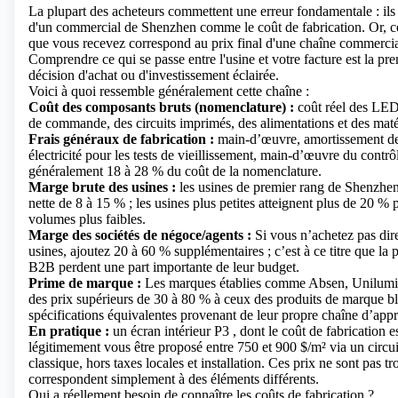
La plupart des acheteurs commettent une erreur fondamentale : ils 
d'un commercial de Shenzhen comme le coût de fabrication. Or, ce 
que vous recevez correspond au prix final d'une chaîne commerci
Comprendre ce qui se passe entre l'usine et votre facture est la pr
décision d'achat ou d'investissement éclairée.
Voici à quoi ressemble généralement cette chaîne :
Coût des composants bruts (nomenclature) :
coût réel des LED,
de commande, des circuits imprimés, des alimentations et des maté
Frais généraux de fabrication :
main-d’œuvre, amortissement de
électricité pour les tests de vieillissement, main-d’œuvre du contrô
généralement 18 à 28 % du coût de la nomenclature.
Marge brute des usines :
les usines de premier rang de Shenzhen
nette de 8 à 15 % ; les usines plus petites atteignent plus de 20 %
volumes plus faibles.
Marge des sociétés de négoce/agents :
Si vous n’achetez pas dir
usines, ajoutez 20 à 60 % supplémentaires ; c’est à ce titre que la 
B2B perdent une part importante de leur budget.
Prime de marque :
Les marques établies comme Absen, Unilumin
des prix supérieurs de 30 à 80 % à ceux des produits de marque b
spécifications équivalentes provenant de leur propre chaîne d’app
En pratique :
un
écran intérieur P3
, dont le coût de fabrication e
légitimement vous être proposé entre 750 et 900 $/m² via un circuit
classique, hors taxes locales et installation. Ces prix ne sont pas tr
correspondent simplement à des éléments différents.
Qui a réellement besoin de connaître les coûts de fabrication ?