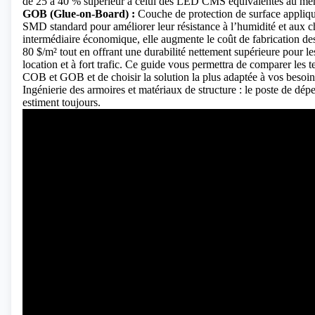
de 25 à 40 % supérieur à celui des LED CMS équivalentes au mê
GOB (Glue-on-Board) :
Couche de protection de surface appliq
SMD standard pour améliorer leur résistance à l’humidité et aux c
intermédiaire économique, elle augmente le coût de fabrication 
80 $/m² tout en offrant une durabilité nettement supérieure pour le
location et à fort trafic.
Ce guide vous permettra de comparer les 
COB et GOB et de choisir la solution la plus adaptée à vos besoin
Ingénierie des armoires et matériaux de structure : le poste de dép
estiment toujours.