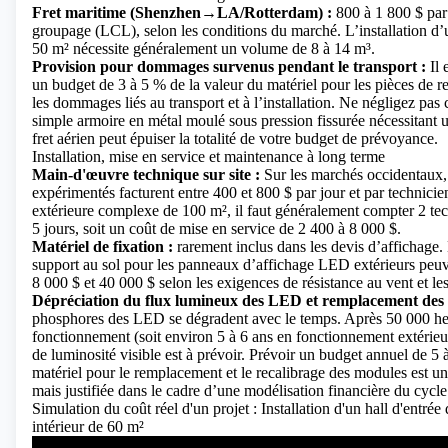
Fret maritime (Shenzhen→LA/Rotterdam) :
800 à 1 800 $ par
groupage (LCL), selon les conditions du marché. L’installation d’
50 m² nécessite généralement un volume de 8 à 14 m³.
Provision pour dommages survenus pendant le transport :
Il 
un budget de 3 à 5 % de la valeur du matériel pour les pièces de r
les dommages liés au transport et à l’installation. Ne négligez pas 
simple armoire en métal moulé sous pression fissurée nécessitant
fret aérien peut épuiser la totalité de votre budget de prévoyance.
Installation, mise en service et maintenance à long terme
Main-d'œuvre technique sur site :
Sur les marchés occidentaux,
expérimentés facturent entre 400 et 800 $ par jour et par technicie
extérieure complexe de 100 m², il faut généralement compter 2 te
5 jours, soit un coût de mise en service de 2 400 à 8 000 $.
Matériel de fixation :
rarement inclus dans les devis d’affichage. 
support au sol pour les panneaux d’affichage LED extérieurs peuv
8 000 $ et 40 000 $ selon les exigences de résistance au vent et le
Dépréciation du flux lumineux des LED et remplacement des
phosphores des LED se dégradent avec le temps. Après 50 000 he
fonctionnement (soit environ 5 à 6 ans en fonctionnement extérieu
de luminosité visible est à prévoir. Prévoir un budget annuel de 5 
matériel pour le remplacement et le recalibrage des modules est u
mais justifiée dans le cadre d’une modélisation financière du cycle
Simulation du coût réel d'un projet : Installation d'un hall d'entrée
intérieur de 60 m²