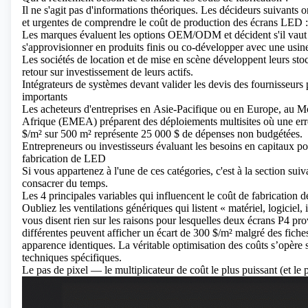
Il ne s'agit pas d'informations théoriques. Les décideurs suivants o
et urgentes de comprendre le coût de production des écrans LED :
Les marques évaluent les options OEM/ODM et décident s'il vau
s'approvisionner en produits finis ou co-développer avec une usin
Les sociétés de location et de mise en scène développent leurs sto
retour sur investissement de leurs actifs.
Intégrateurs de systèmes devant valider les devis des fournisseurs 
importants
Les acheteurs d'entreprises en
Asie-Pacifique ou en Europe, au M
Afrique (EMEA)
préparent des déploiements multisites où une er
$/m² sur 500 m² représente 25 000 $ de dépenses non budgétées.
Entrepreneurs ou investisseurs évaluant les besoins en capitaux po
fabrication de LED
Si vous appartenez à l'une de ces catégories, c'est à la section su
consacrer du temps.
Les 4 principales variables qui influencent le coût de fabrication
Oubliez les ventilations génériques qui listent « matériel, logiciel, i
vous disent rien sur les raisons pour lesquelles deux écrans P4 pr
différentes peuvent afficher un écart de 300 $/m² malgré des fiche
apparence identiques. La véritable optimisation des coûts s’opère
techniques spécifiques.
Le pas de pixel — le multiplicateur de coût le plus puissant (et le