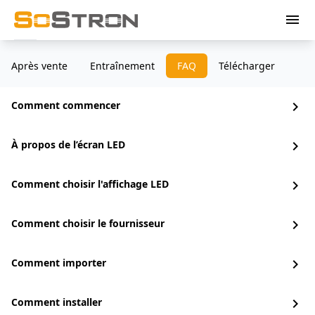
menu
Après vente
Entraînement
FAQ
Télécharger
Comment commencer
chevron_right
À propos de l’écran LED
chevron_right
Comment choisir l'affichage LED
chevron_right
Comment choisir le fournisseur
chevron_right
Comment importer
chevron_right
Comment installer
chevron_right