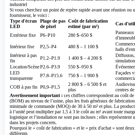
industriel
Si vous cherchez un point de repère rapide avant une réunion ou 
fournisseur, le voici :
Type d'écran
Plage de pas
Coût de fabrication
Cas d'uti
LED
de pixel
estimé (par m²)
Panneaux p
Extérieur fixe
P6–P10
280 $–650 $
d'immeubl
Commerces,
Intérieur fixe
P2,5–P4
480 $ – 1 100 $
halls d'ent
Intérieur à pas
Diffusion,
P1.2–P1.9
1 400 $ – 4 200 $
fin
simulation
Location/Scène
P2.6–P3.9
550 $–950 $
Événement
LED
Façades vi
P7.8–P15.6
750 $ – 1 900 $
transparente
commercia
2 800 $ – 6 500 $ et
Audiovisu
COB à pas fin
P0,9–P1,5
plus
centres d
Avertissement important :
ces chiffres correspondent au coût de
(BOM) au niveau de l’usine, plus les frais généraux de fabrication
minimale de commande (MOQ) de 30 à 50 m² et plus. La productio
à l’unité peut multiplier par 1,5 à 3 le coût au m² avant toute marge
logistique et l’installation ne sont pas incluses ; elles représenten
dans les projets concrets.
Pourquoi le « coût de fabrication » et le « prix d'achat » sont deu
différents