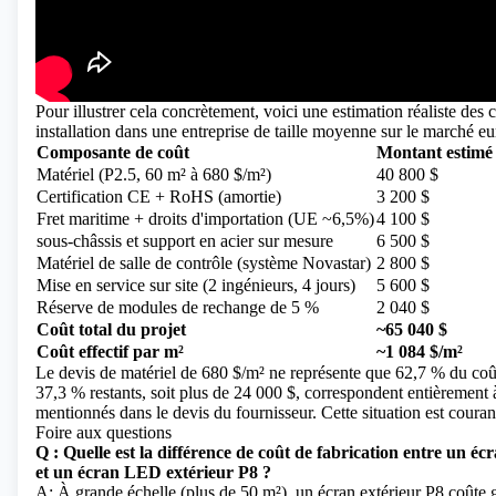
Pour illustrer cela concrètement, voici une estimation réaliste des
installation dans une entreprise de taille moyenne sur le marché e
Composante de coût
Montant estimé
Matériel (P2.5, 60 m² à 680 $/m²)
40 800 $
Certification CE + RoHS (amortie)
3 200 $
Fret maritime + droits d'importation (UE ~6,5%)
4 100 $
sous-châssis et support en acier sur mesure
6 500 $
Matériel de salle de contrôle (système Novastar)
2 800 $
Mise en service sur site (2 ingénieurs, 4 jours)
5 600 $
Réserve de modules de rechange de 5 %
2 040 $
Coût total du projet
~65 040 $
Coût effectif par m²
~1 084 $/m²
Le devis de matériel de 680 $/m² ne représente que 62,7 % du coût
37,3 % restants, soit plus de 24 000 $, correspondent entièrement 
mentionnés dans le devis du fournisseur. Cette situation est couran
Foire aux questions
Q : Quelle est la différence de coût de fabrication entre un é
et un écran LED extérieur P8 ?
A: À grande échelle (plus de 50 m²), un écran extérieur P8 coûte