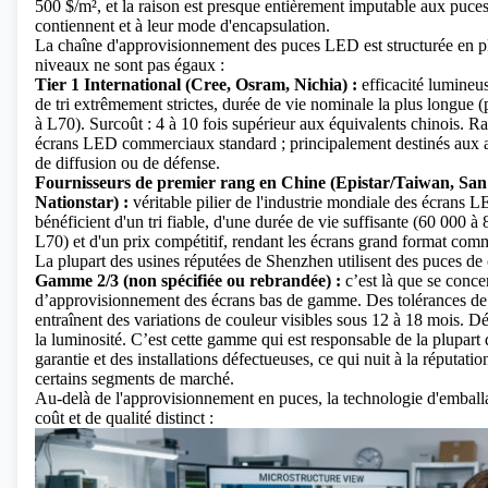
500 $/m², et la raison est presque entièrement imputable aux puce
contiennent et à leur mode d'encapsulation.
La chaîne d'approvisionnement des puces LED est structurée en pl
niveaux ne sont pas égaux :
Tier 1 International (Cree, Osram, Nichia) :
efficacité lumineu
de tri extrêmement strictes, durée de vie nominale la plus longue 
à L70). Surcoût : 4 à 10 fois supérieur aux équivalents chinois. Ra
écrans LED commerciaux standard ; principalement destinés aux a
de diffusion ou de défense.
Fournisseurs de premier rang en Chine (Epistar/Taiwan, San'
Nationstar) :
véritable pilier de l'industrie mondiale des écrans 
bénéficient d'un tri fiable, d'une durée de vie suffisante (60 000 
L70) et d'un prix compétitif, rendant les écrans grand format com
La plupart des usines réputées de Shenzhen utilisent des puces de
Gamme 2/3 (non spécifiée ou rebrandée) :
c’est là que se conce
d’approvisionnement des écrans bas de gamme. Des tolérances de t
entraînent des variations de couleur visibles sous 12 à 18 mois. D
la luminosité. C’est cette gamme qui est responsable de la plupar
garantie et des installations défectueuses, ce qui nuit à la réputat
certains segments de marché.
Au-delà de l'approvisionnement en puces, la technologie d'emball
coût et de qualité distinct :