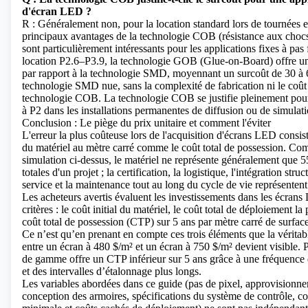
d'écran LED ?
R : Généralement non, pour la location standard lors de tournées 
principaux avantages de la technologie COB (résistance aux chocs,
sont particulièrement intéressants pour les applications fixes à pas 
location P2.6–P3.9, la technologie GOB (Glue-on-Board) offre un
par rapport à la technologie SMD, moyennant un surcoût de 30 à 6
technologie SMD nue, sans la complexité de fabrication ni le coût
technologie COB. La technologie COB se justifie pleinement pour l
à P2 dans les installations permanentes de diffusion ou de simulati
Conclusion : Le piège du prix unitaire et comment l'éviter
L'erreur la plus coûteuse lors de l'acquisition d'écrans LED consist
du matériel au mètre carré comme le coût total de possession. Co
simulation ci-dessus, le matériel ne représente généralement que 
totales d'un projet ; la certification, la logistique, l'intégration struc
service et la maintenance tout au long du cycle de vie représentent 
Les acheteurs avertis évaluent les investissements dans les écrans
critères : le coût initial du matériel, le coût total de déploiement la
coût total de possession (CTP) sur 5 ans par mètre carré de surface
Ce n’est qu’en prenant en compte ces trois éléments que la véritab
entre un écran à 480 $/m² et un écran à 750 $/m² devient visible. P
de gamme offre un CTP inférieur sur 5 ans grâce à une fréquence
et des intervalles d’étalonnage plus longs.
Les variables abordées dans ce guide (pas de pixel, approvisionn
conception des armoires, spécifications du système de contrôle, 