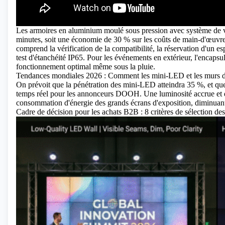
Les armoires en aluminium moulé sous pression avec système de ver
minutes, soit une économie de 30 % sur les coûts de main-d'œu
comprend la vérification de la compatibilité, la réservation d'un es
test d'étanchéité IP65. Pour les événements en extérieur, l'encaps
fonctionnement optimal même sous la pluie.
Tendances mondiales 2026 : Comment les mini-LED et les murs d’é
On prévoit que la pénétration des mini-LED
atteindra 35 %, et que
temps réel pour les annonceurs DOOH. Une luminosité accrue et de
consommation d'énergie des grands écrans d'exposition, diminuant 
Cadre de décision pour les achats B2B : 8 critères de sélection des 