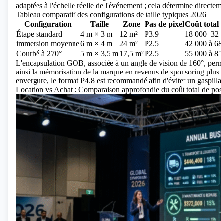
adaptées à l'échelle réelle de l'événement ; cela détermine directeme
Tableau comparatif des configurations de taille typiques 2026
Configuration
Taille
Zone
Pas de pixel
Coût total
Étape standard
4 m × 3 m
12 m²
P3.9
18 000–32
immersion moyenne
6 m × 4 m
24 m²
P2.5
42 000 à 6
Courbé à 270°
5 m × 3,5 m
17,5 m²
P2.5
55 000 à 8
L'encapsulation GOB, associée à un angle de vision de 160°, perm
ainsi la mémorisation de la marque en revenus de sponsoring plus 
envergure, le format P4.8 est recommandé afin d'éviter un gaspil
Location vs Achat : Comparaison approfondie du coût total de pos