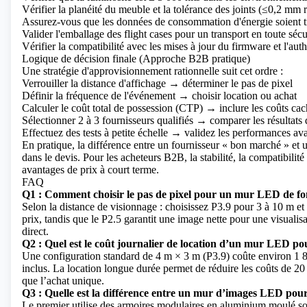
Vérifier la planéité du meuble et la tolérance des joints (≤0,2 m
Assurez-vous que les données de consommation d'énergie soient tra
Valider l'emballage des flight cases pour un transport en toute sécu
Vérifier la compatibilité avec les mises à jour du firmware et l'auth
Logique de décision finale (Approche B2B pratique)
Une stratégie d'approvisionnement rationnelle suit cet ordre :
Verrouiller la distance d'affichage → déterminer le pas de pixel
Définir la fréquence de l'événement → choisir location ou achat
Calculer le coût total de possession (CTP) → inclure les coûts ca
Sélectionner 2 à 3 fournisseurs qualifiés → comparer les résultats d
Effectuez des tests à petite échelle → validez les performances ava
En pratique, la différence entre un fournisseur « bon marché » et un
dans le devis. Pour les acheteurs B2B, la stabilité, la compatibilité
avantages de prix à court terme.
FAQ
Q1 : Comment choisir le pas de pixel pour un mur LED de fo
Selon la distance de visionnage : choisissez P3.9 pour 3 à 10 m et 
prix, tandis que le P2.5 garantit une image nette pour une visualisa
direct.
Q2 : Quel est le coût journalier de location d’un mur LED p
Une configuration standard de 4 m × 3 m (P3.9) coûte environ 1 80
inclus. La location longue durée permet de réduire les coûts de 20
que l’achat unique.
Q3 : Quelle est la différence entre un mur d’images LED po
Le premier utilise des armoires modulaires en aluminium moulé so