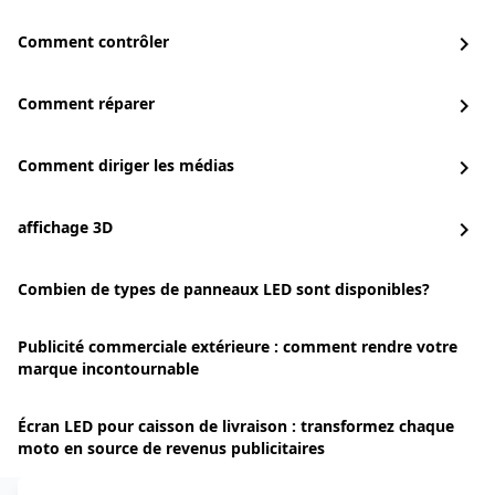
Comment contrôler
chevron_right
Comment réparer
chevron_right
Comment diriger les médias
chevron_right
affichage 3D
chevron_right
Combien de types de panneaux LED sont disponibles?
Publicité commerciale extérieure : comment rendre votre
marque incontournable
Écran LED pour caisson de livraison : transformez chaque
moto en source de revenus publicitaires