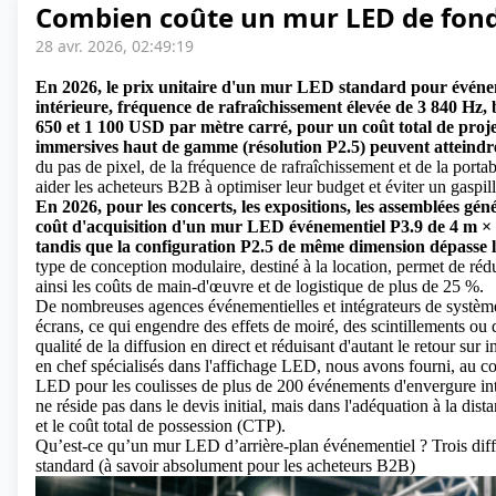
Combien coûte un mur LED de fon
28 avr. 2026, 02:49:19
En 2026, le prix unitaire d'un mur LED standard pour événeme
intérieure, fréquence de rafraîchissement élevée de 3 840 Hz, 
650 et 1 100 USD par mètre carré, pour un coût total de proj
immersives haut de gamme (résolution P2.5) peuvent atteindr
du pas de pixel, de la fréquence de rafraîchissement et de la portab
aider les acheteurs B2B à optimiser leur budget et éviter un gaspi
En 2026, pour les concerts, les expositions, les assemblées gén
coût d'acquisition d'un mur LED événementiel P3.9 de 4 m × 3
tandis que la configuration P2.5 de même dimension dépasse 
type de conception modulaire, destiné à la location, permet de rédu
ainsi les coûts de main-d'œuvre et de logistique de plus de 25 %.
De nombreuses agences événementielles et intégrateurs de systèmes 
écrans, ce qui engendre des effets de moiré, des scintillements ou 
qualité de la diffusion en direct et réduisant d'autant le retour sur
en chef spécialisés dans l'affichage LED, nous avons fourni, au co
LED pour les coulisses de plus de 200 événements d'envergure int
ne réside pas dans le devis initial, mais dans l'adéquation à la dist
et le coût total de possession (CTP).
Qu’est-ce qu’un mur LED d’arrière-plan événementiel ? Trois diff
standard (à savoir absolument pour les acheteurs B2B)