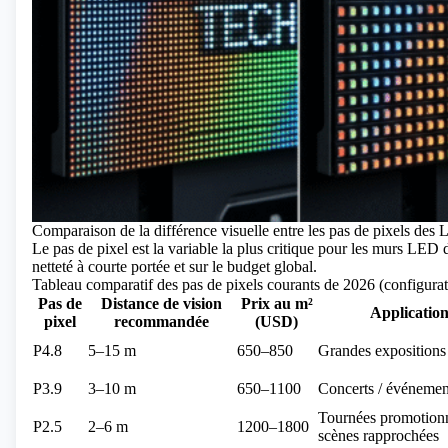
Comparaison de la différence visuelle entre les pas de pixels des
Le pas de pixel est la variable la plus critique pour les murs LED d
netteté à courte portée et sur le budget global.
Tableau comparatif des pas de pixels courants de 2026 (configurat
Pas de
Distance de vision
Prix ​​au m²
Application
pixel
recommandée
(USD)
P4.8
5–15 m
650–850
Grandes expositions 
P3.9
3–10 m
650–1100
Concerts / événement
Tournées promotionn
P2.5
2–6 m
1200–1800
scènes rapprochées