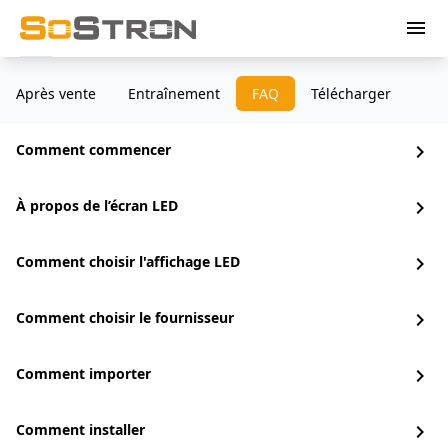
menu
Après vente
Entraînement
FAQ
Télécharger
Comment commencer
chevron_right
À propos de l’écran LED
chevron_right
Comment choisir l'affichage LED
chevron_right
Comment choisir le fournisseur
chevron_right
Comment importer
chevron_right
Comment installer
chevron_right