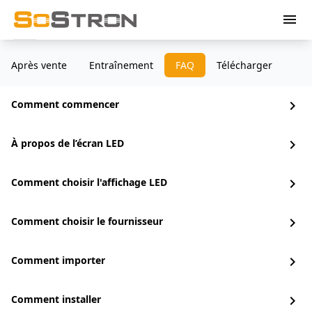
menu
Après vente
Entraînement
FAQ
Télécharger
Comment commencer
chevron_right
À propos de l’écran LED
chevron_right
Comment choisir l'affichage LED
chevron_right
Comment choisir le fournisseur
chevron_right
Comment importer
chevron_right
Comment installer
chevron_right