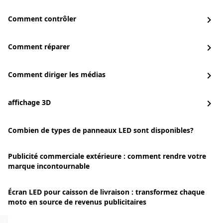
Comment contrôler
chevron_right
Comment réparer
chevron_right
Comment diriger les médias
chevron_right
affichage 3D
chevron_right
Combien de types de panneaux LED sont disponibles?
Publicité commerciale extérieure : comment rendre votre
marque incontournable
Écran LED pour caisson de livraison : transformez chaque
moto en source de revenus publicitaires