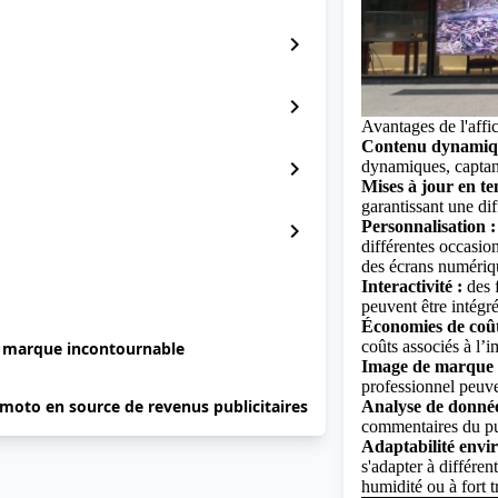
chevron_right
chevron_right
Avantages de l'aff
Contenu dynamiq
chevron_right
dynamiques, captant
Mises à jour en te
garantissant une di
Personnalisation :
chevron_right
différentes occasio
des écrans numéri
Interactivité :
des f
peuvent être intégré
Économies de coût
coûts associés à l’i
e marque incontournable
Image de marque 
professionnel peuve
 moto en source de revenus publicitaires
Analyse de donnée
commentaires du pub
Adaptabilité envi
s'adapter à différen
humidité ou à fort tr