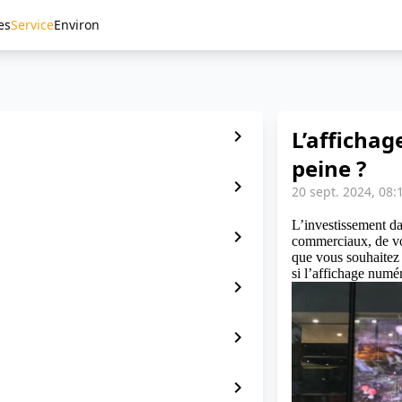
es
Service
Environ
L’affichag
chevron_right
peine ?
chevron_right
20 sept. 2024, 08:
L’investissement d
chevron_right
commerciaux, de vot
que vous souhaitez 
si l’affichage numér
chevron_right
chevron_right
chevron_right