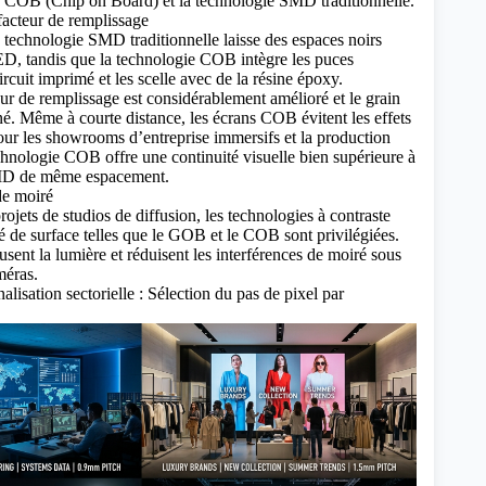
ie COB (Chip on Board) et la technologie SMD traditionnelle.
facteur de remplissage
a technologie SMD traditionnelle laisse des espaces noirs
LED, tandis que la technologie COB intègre les puces
ircuit imprimé et les scelle avec de la résine époxy.
ur de remplissage est considérablement amélioré et le grain
iné. Même à courte distance, les écrans COB évitent les effets
 Pour les showrooms d’entreprise immersifs et
la production
chnologie COB offre une continuité visuelle bien supérieure à
SMD de même espacement.
de moiré
ojets de studios de diffusion, les technologies à contraste
té de surface telles que le GOB et le COB sont privilégiées.
usent la lumière et réduisent les interférences de moiré sous
méras.
alisation sectorielle : Sélection du pas de pixel par