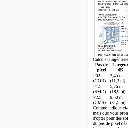
Calculs d'ingénier
Pas de
Largeu
pixel
4K
P0.9
3,45 m
(COB)
(11,3 pi)
P1.5
5,76 m
(SMD)
(18,9 pi)
P2.5
9,60 m
(CMS)
(31,5 pi)
Comme indiqué ci-d
mais que vous prome
d'opter pour des so
du pas de pixel dès 