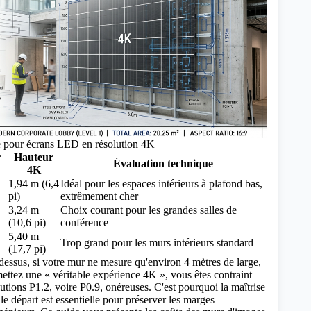
ie pour écrans LED en résolution 4K
r
Hauteur
Évaluation technique
4K
1,94 m (6,4
Idéal pour les espaces intérieurs à plafond bas,
pi)
extrêmement cher
3,24 m
Choix courant pour les grandes salles de
(10,6 pi)
conférence
5,40 m
Trop grand pour les murs intérieurs standard
(17,7 pi)
essus, si votre mur ne mesure qu'environ 4 mètres de large,
ttez une « véritable expérience 4K », vous êtes contraint
lutions P1.2, voire P0.9, onéreuses. C'est pourquoi la maîtrise
le départ est essentielle pour préserver les marges