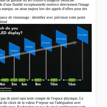
haut de gamme ou les centres d'imagerie médicale.
le d'une fluidité exceptionnelle renforce directement l'image
a marque, un atout majeur lors des appels d'offres pour des
tance de visionnage : identifier avec précision votre point
timal
 pas de pixel sans tenir compte de l'espace physique. Le
l du choix de la valeur P repose sur l'adéquation avec
 l'utilisateur. Rechercher un pas de pixel extrêmement petit,