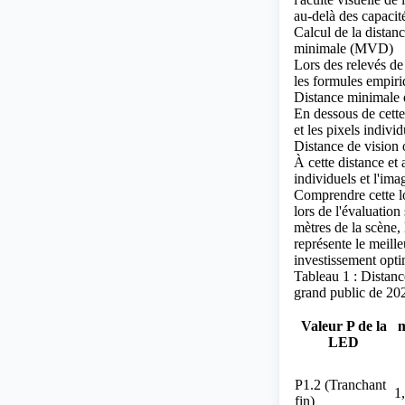
au-delà des capacité
Calcul de
la distan
minimale (MVD)
Lors des relevés de
les formules empiri
Distance minimale 
En dessous de cette 
et les pixels individ
Distance de vision
À cette distance et 
individuels et l'ima
Comprendre cette l
lors de l'évaluation
mètres de la scène,
représente le meill
investissement opti
Tableau 1 : Distanc
grand public de 20
Valeur P de la
m
LED
P1.2 (Tranchant
1
fin)