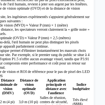
s de l'œil humain, revient à jeter son argent par les fenêtres.
ce de vision optimale (OVD)
et
de la distance de vision
 site, les ingénieurs expérimentés s'appuient généralement sur
ques suivantes :
de vision (MVD) ≈ Valeur P (mm) × 1 (mètre)
distance, les spectateurs verront clairement la « grille noire »
uels.
 optimale (OVD) ≈ Valeur P (mm) × 2,5 (mètres)
au-delà, l'œil humain ne peut plus distinguer les pixels
ge apparaît parfaitement continue.
ogique permet d'éliminer instantanément les mauvais choix
 sur site. Par exemple, si le premier rang du public se situe à 4
 l'option P1.5 n'offre aucun avantage visuel, tandis que P3.91
eur compromis entre performance et coût pour un retour sur
mal.
e de vision et ROI de référence pour le pas de pixel des LED
26
Distance
Distance de
Application
inimale de
vision
principale et
Indice
vision
optimale
distance avec
budgétaire
(DMV)
(OVD)
l'audience
Salles de réunion,
Très élevé
,2 m (4 pi)
3,0 m (10 pi)
centres de sécurité,
($$$$)