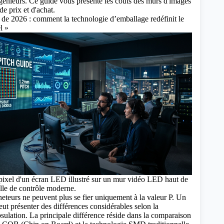
ngénieurs.
Ce guide vous présente les coûts des murs d'images
e prix et d'achat.
de 2026 : comment la technologie d’emballage redéfinit le
l »
pixel d'un écran LED illustré sur un mur vidéo LED haut de
le de contrôle moderne.
heteurs ne peuvent plus se fier uniquement à la valeur P. Un
t présenter des différences considérables selon la
sulation. La principale différence réside dans la comparaison