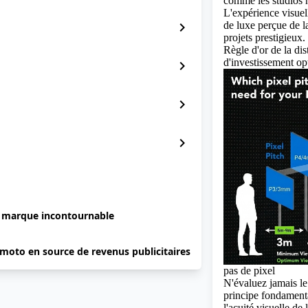
comme les studios 
L'expérience visuel
chevron_right
de luxe perçue de l
projets prestigieux.
Règle d'or de la dis
d'investissement op
chevron_right
chevron_right
chevron_right
e marque incontournable
 moto en source de revenus publicitaires
pas de pixel
N'évaluez jamais le
principe fondamenta
l'acuité visuelle de