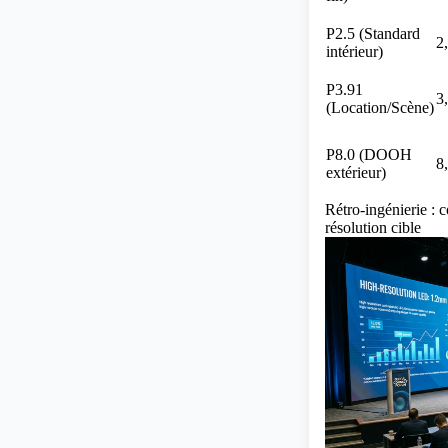
P2.5 (Standard
2
intérieur)
P3.91
3
(Location/Scène)
P8.0 (DOOH
8
extérieur)
Rétro-ingénierie : c
résolution cible