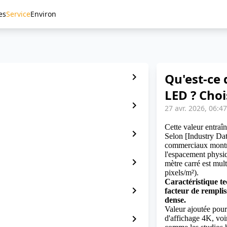
es
Service
Environ
Qu'est-ce 
chevron_right
LED ? Choi
chevron_right
27 avr. 2026, 06:4
Cette valeur entraî
chevron_right
Selon [Industry Data
commerciaux montre 
l'espacement physiq
chevron_right
mètre carré est mul
pixels/m²).
Caractéristique te
chevron_right
facteur de remplis
dense.
Valeur ajoutée pour 
chevron_right
d'affichage 4K, voi