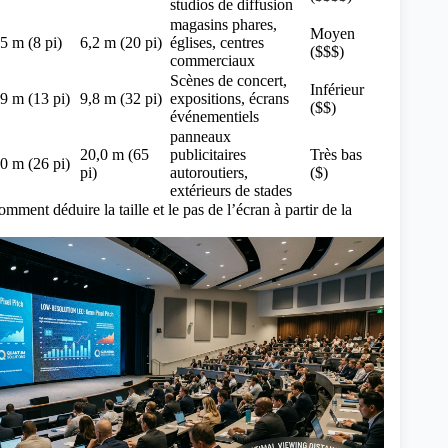
studios de diffusion
magasins phares,
Moyen
,5 m (8 pi)
6,2 m (20 pi)
églises, centres
($$$)
commerciaux
Scènes de concert,
Inférieur
,9 m (13 pi)
9,8 m (32 pi)
expositions, écrans
($$)
événementiels
panneaux
20,0 m (65
publicitaires
Très bas
,0 m (26 pi)
pi)
autoroutiers,
($)
extérieurs de stades
omment déduire la taille et le pas de l’écran à partir de la