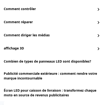
Comment contrôler
chevron_right
Comment réparer
chevron_right
Comment diriger les médias
chevron_right
affichage 3D
chevron_right
Combien de types de panneaux LED sont disponibles?
Publicité commerciale extérieure : comment rendre votre
marque incontournable
Écran LED pour caisson de livraison : transformez chaque
moto en source de revenus publicitaires