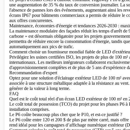
une augmentation de 35 % du taux de conversion journalier. La so
l'absence de pannes lors des événements, augmentant ainsi les re
écrans IP67 pour bâtiments commerciaux a permis de réduire le co
aux offres concurrentes.
Maintenance, économies d'énergie et tendances 2026-2030 : maxim
La maintenance modulaire des façades réduit les temps d'arrêt de 
carbone » est désormais obligatoire pour les projets gouverneme
permettra de réduire encore la consommation d'énergie, tandis que 
automatiquement aux pics de trafic.
Comment choisir un fournisseur mondial fiable de LED d'extérie
Privilégiez les usines certifiées ISO, les projets de plus de 100 m² 
internationaux. Les meilleurs intégrateurs collaborent exclusivem
d'approvisionnement complètes et de plus de 5 ans d'expérience dan
Recommandation d'expert
Optez pour une solution d'éclairage extérieur LED de 100 m² a
associée à une structure métallique adaptée à la résistance au vent.
générer de la valeur à long terme.
FAQ
Quel est le coût total réel d'un écran LED extérieur de 100 m² en
Le coût total de possession (TCO) du projet pour les phases P6 à P
installation comprises.
Le P6 coûte beaucoup plus cher que le P10, et est-ce justifié ?
Le P6 coûte entre 120 et 200 $ de plus par mètre carré, mais offr
rend idéal pour les campagnes d’affichage numérique extérieur 