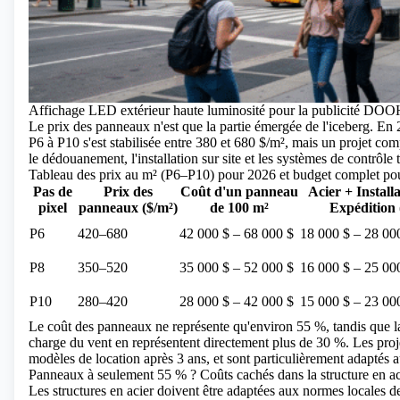
Affichage LED extérieur haute luminosité pour la publicité DO
Le prix des panneaux n'est que la partie émergée de l'iceberg. En 2
P6 à P10 s'est stabilisée entre 380 et 680 $/m², mais un projet compl
le dédouanement, l'installation sur site et les systèmes de contrôle 
Tableau des prix au m² (P6–P10) pour 2026 et budget complet po
Pas de
Prix ​​des
Coût d'un panneau
Acier + Install
pixel
panneaux ($/m²)
de 100 m²
Expédition 
P6
420–680
42 000 $ – 68 000 $
18 000 $ – 28 00
P8
350–520
35 000 $ – 52 000 $
16 000 $ – 25 00
P10
280–420
28 000 $ – 42 000 $
15 000 $ – 23 00
Le coût des panneaux ne représente qu'environ 55 %, tandis que la s
charge du vent en représentent directement plus de 30 %. Les projet
modèles de location après 3 ans, et sont particulièrement adapté
Panneaux à seulement 55 % ? Coûts cachés dans la structure en acie
Les structures en acier doivent être adaptées aux normes locales 