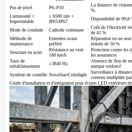
La distance de visionn
Pas de pixel
P6–P10
%.
Luminosité +
≥ 6500 nits +
Disponibilité de 99,8 
Imperméable
IP65/IP67
Coût de l'électricité 
Mode de conduite
Cathode commune
de 42 %
Méthode de
Entretien avant
Réparation en un seul 
maintenance
préféré
réduits de 50 %
Résistance au vent
Protection contre les 
Structure en acier
180 km/h
les assurances
Taux de
Absence de flou de m
≥3840 Hz
rafraîchissement
marque renforcé
Surveillance à distanc
Système de contrôle
NovaStar/Colorlight
contenu multipliée par
Guide d'installation et d'intégration pour écrans LED extérieurs d