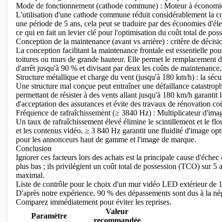
Mode de fonctionnement (cathode commune) : Moteur à économie 
L'utilisation d'une cathode commune réduit considérablement la 
une période de 5 ans, cela peut se traduire par des économies d'éle
ce qui en fait un levier clé pour l'optimisation du coût total de pos
Conception de la maintenance (avant vs arrière) : critère de décisio
La conception facilitant la maintenance frontale est essentielle pou
toitures ou murs de grande hauteur. Elle permet le remplacement d
d'arrêt jusqu'à 90 % et divisant par deux les coûts de maintenance.
Structure métallique et charge du vent (jusqu'à 180 km/h) : la sécur
Une structure mal conçue peut entraîner une défaillance catastrop
permettant de résister à des vents allant jusqu'à 180 km/h garantit
d'acceptation des assurances et évite des travaux de rénovation co
Fréquence de rafraîchissement (≥ 3840 Hz) : Multiplicateur d'im
Un taux de rafraîchissement élevé élimine le scintillement et le 
et les contenus vidéo.
≥ 3 840 Hz
garantit une fluidité d'image opti
pour les annonceurs haut de gamme et l'image de marque.
Conclusion
Ignorer ces facteurs lors des achats est la principale cause d'échec
plus bas ; ils privilégient un coût total de possession (TCO) sur 5 
maximal.
Liste de contrôle pour le choix d'un mur vidéo LED extérieur de 
D'après notre expérience, 90 % des dépassements sont dus à la négl
Comparez immédiatement pour éviter les reprises.
Valeur
Paramètre
recommandée