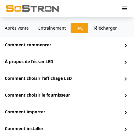
menu
Après vente
Entraînement
FAQ
Télécharger
Comment commencer
chevron_right
À propos de l’écran LED
chevron_right
Comment choisir l'affichage LED
chevron_right
Comment choisir le fournisseur
chevron_right
Comment importer
chevron_right
Comment installer
chevron_right