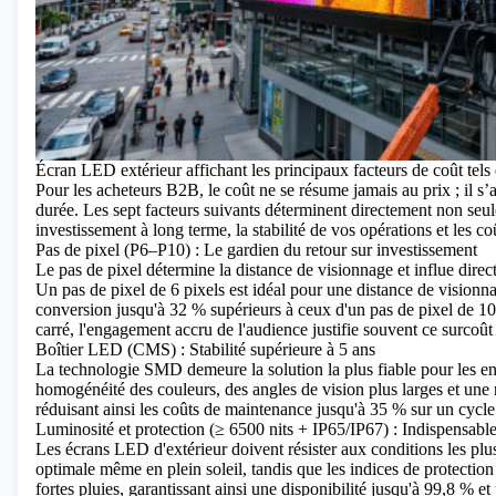
Écran LED extérieur affichant les principaux facteurs de coût tels q
Pour les acheteurs B2B, le coût ne se résume jamais au prix ; il s’
durée. Les sept facteurs suivants déterminent directement non seule
investissement à long terme, la stabilité de vos opérations et les c
Pas de pixel (P6–P10) : Le gardien du retour sur investissement
Le pas de pixel détermine la distance de visionnage et influe directe
Un pas de pixel de 6 pixels est idéal pour une distance de vision
conversion jusqu'à 32 % supérieurs à ceux d'un pas de pixel de 10
carré, l'engagement accru de l'audience justifie souvent ce surcoût
Boîtier LED (CMS) : Stabilité supérieure à 5 ans
La technologie SMD demeure la solution la plus fiable pour les en
homogénéité des couleurs, des angles de vision plus larges et une
réduisant ainsi les coûts de maintenance jusqu'à 35 % sur un cycle
Luminosité et protection (≥ 6500 nits + IP65/IP67) : Indispensables
Les écrans LED d'extérieur doivent résister aux conditions les plus
optimale même en plein soleil, tandis que les indices de protection
fortes pluies, garantissant ainsi une disponibilité jusqu'à 99,8 % e