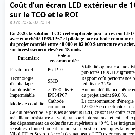
Coût d'un écran LED extérieur de 1
sur le TCO et le ROI
8 avr. 2026, 02:20:14
En 2026, la solution TCO réelle optimale pour un écran LED
avec étanchéité IP65/IP67 et pilotage par cathode commune : p
du projet contrôlé entre 48 000 et 82 000 $ (structure en acier,
sur investissement élevé en 18 mois.
Valeur
Paramètre
recommandée
Visibilité optimale à une di
Pas de pixel
P6–P10
publicités DOOH augmente
Technologie
Rapport coût-performance op
SMD
d'emballage
réduits de 35 %
Luminosité +
≥ 6500 nits +
Aucune défaillance même en c
Imperméable
IP65/IP67
du projet atteint 99,8 %.
Cathode
La consommation d'énergie a
Mode de conduite
commune
12 000 $ en électricité sur 5
Ce qui préoccupe le plus les acheteurs B2B, ce sont les coûts caché
métallique, résistance au vent, transport international et coûts d’e
des dépassements de coûts finaux supérieurs à 40 %. Les intégrateur
sensibles à l’incertitude du retour sur investissement après la livr
ViboLED et Sostron, le coût des panneaux LED extérieurs ne repr