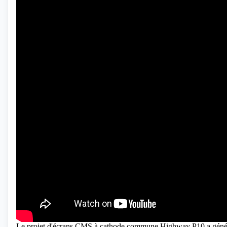
Le projet d'écrans CMS à cathode commune Highway P10 a généré