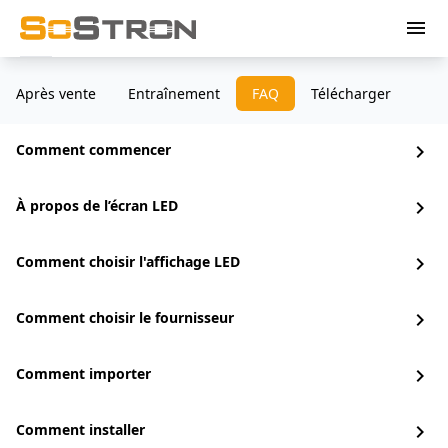
menu
Après vente
Entraînement
FAQ
Télécharger
Comment commencer
chevron_right
À propos de l’écran LED
chevron_right
Comment choisir l'affichage LED
chevron_right
Comment choisir le fournisseur
chevron_right
Comment importer
chevron_right
Comment installer
chevron_right