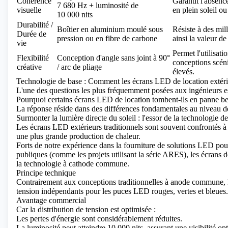
Cohérence
Garantit l'absenc
7 680 Hz + luminosité de
visuelle
en plein soleil o
10 000 nits
Durabilité /
Boîtier en aluminium moulé sous
Résiste à des mil
Durée de
pression ou en fibre de carbone
ainsi la valeur de
vie
Permet l'utilisati
Flexibilité
Conception d'angle sans joint à 90°
conceptions scéni
créative
/ arc de pliage
élevés.
Technologie de base : Comment les écrans LED de location extérie
L'une des questions les plus fréquemment posées aux ingénieurs est
Pourquoi certains écrans LED de location tombent-ils en panne be
La réponse réside dans des différences fondamentales au niveau de 
Surmonter la lumière directe du soleil : l'essor de la technologie
Les écrans LED extérieurs traditionnels sont souvent confrontés à 
une plus grande production de chaleur.
Forts de notre expérience dans la fourniture de solutions LED pour
publiques (comme les projets utilisant la série ARES), les écrans d
la technologie à cathode commune.
Principe technique
Contrairement aux conceptions traditionnelles à anode commune, 
tension indépendants pour les puces LED rouges, vertes et bleues.
Avantage commercial
Car la distribution de tension est optimisée :
Les pertes d'énergie sont considérablement réduites.
La luminosité peut atteindre 10 000 nits, assurant une visibilité op