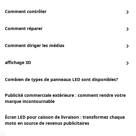
Comment contrôler
chevron_right
Comment réparer
chevron_right
Comment diriger les médias
chevron_right
affichage 3D
chevron_right
Combien de types de panneaux LED sont disponibles?
Publicité commerciale extérieure : comment rendre votre
marque incontournable
Écran LED pour caisson de livraison : transformez chaque
moto en source de revenus publicitaires