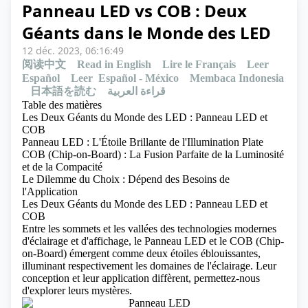
Panneau LED vs COB : Deux
Géants dans le Monde des LED
12 déc. 2023, 06:16:49
阅读中文
Read in English
Lire le Français
Leer
Español
Leer Español - México
Membaca Indonesia
日本語を読む
قراءة العربية
Table des matières
Les Deux Géants du Monde des LED : Panneau LED et
COB
Panneau LED : L'Étoile Brillante de l'Illumination Plate
COB (Chip-on-Board) : La Fusion Parfaite de la Luminosité
et de la Compacité
Le Dilemme du Choix : Dépend des Besoins de
l'Application
Les Deux Géants du Monde des LED : Panneau LED et
COB
Entre les sommets et les vallées des
technologies modernes
d'éclairage et d'affichage, le Panneau LED et le COB (Chip-
on-Board) émergent comme deux étoiles éblouissantes,
illuminant respectivement les domaines de l'éclairage. Leur
conception et leur application diffèrent, permettez-nous
d'explorer leurs mystères.