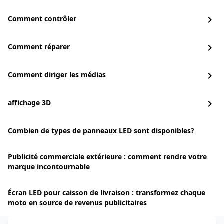
Comment contrôler
chevron_right
Comment réparer
chevron_right
Comment diriger les médias
chevron_right
affichage 3D
chevron_right
Combien de types de panneaux LED sont disponibles?
Publicité commerciale extérieure : comment rendre votre
marque incontournable
Écran LED pour caisson de livraison : transformez chaque
moto en source de revenus publicitaires