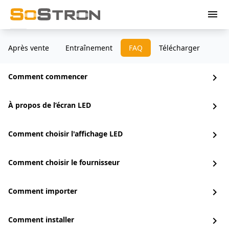
menu
Après vente
Entraînement
FAQ
Télécharger
Comment commencer
chevron_right
À propos de l’écran LED
chevron_right
Comment choisir l'affichage LED
chevron_right
Comment choisir le fournisseur
chevron_right
Comment importer
chevron_right
Comment installer
chevron_right